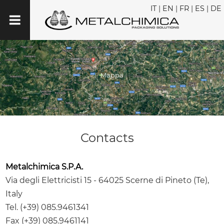
IT
|
EN
|
FR
|
ES
|
DE
Mappa
Contacts
Metalchimica S.P.A.
Via degli Elettricisti 15 - 64025 Scerne di Pineto (Te),
Italy
Tel. (+39) 085.9461341
Fax (+39) 085.9461141